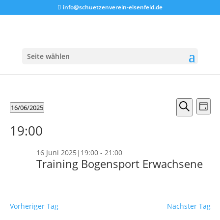
info@schuetzenverein-elsenfeld.de
Seite wählen
Veranstaltungen
Verans
Ver
16/06/2025
Tag
Ans
Suche
für
Suche
Datum
Nav
und
19:00
wählen.
16
Ansicht
Juni
Naviga
16 Juni 2025|19:00
-
21:00
2025
Training Bogensport Erwachsene
Vorheriger Tag
Nächster Tag