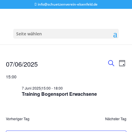
info@schuetzenverein-elsenfeld.de
Seite wählen
Veranstaltungen
Verans
Ver
07/06/2025
Tag
Ans
Suche
für
Suche
Datum
Nav
und
15:00
7
wählen.
Ansich
Juni
7 Juni 2025|15:00
-
18:00
Naviga
Training Bogensport Erwachsene
2025
Vorheriger Tag
Nächster Tag