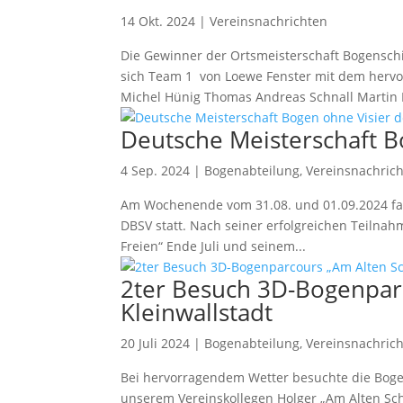
14 Okt. 2024
|
Vereinsnachrichten
Die Gewinner der Ortsmeisterschaft Bogenschie
sich Team 1 von Loewe Fenster mit dem herv
Michel Hünig Thomas Andreas Schnall Martin Fr
Deutsche Meisterschaft B
4 Sep. 2024
|
Bogenabteilung
,
Vereinsnachric
Am Wochenende vom 31.08. und 01.09.2024 fan
DBSV statt. Nach seiner erfolgreichen Teilna
Freien“ Ende Juli und seinem...
2ter Besuch 3D-Bogenparc
Kleinwallstadt
20 Juli 2024
|
Bogenabteilung
,
Vereinsnachric
Bei hervorragendem Wetter besuchte die Boge
unserem Vereinskollegen Holger „Am Alten Sch