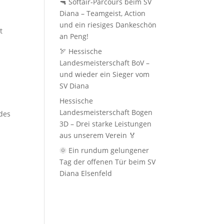
🔫 Softair‑Parcours beim SV
Diana – Teamgeist, Action
und ein riesiges Dankeschön
t
an Peng!
🏹 Hessische
Landesmeisterschaft BoV –
und wieder ein Sieger vom
SV Diana
Hessische
Landesmeisterschaft Bogen
des
3D – Drei starke Leistungen
aus unserem Verein 🏅
🌞 Ein rundum gelungener
Tag der offenen Tür beim SV
Diana Elsenfeld