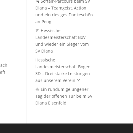
🔫 Softair‑Parcours beim SV
Diana – Teamgeist, Action
und ein riesiges Dankeschön
an Peng!
🏹 Hessische
Landesmeisterschaft BoV –
und wieder ein Sieger vom
SV Diana
Hessische
bach
Landesmeisterschaft Bogen
aft
3D – Drei starke Leistungen
aus unserem Verein 🏅
🌞 Ein rundum gelungener
Tag der offenen Tür beim SV
Diana Elsenfeld