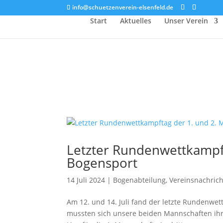
info@schuetzenverein-elsenfeld.de
Start
Aktuelles
Unser Verein
Letzter Rundenwettkampft
Bogensport
14 Juli 2024
|
Bogenabteilung
,
Vereinsnachric
Am 12. und 14. Juli fand der letzte Rundenwet
mussten sich unsere beiden Mannschaften ihre