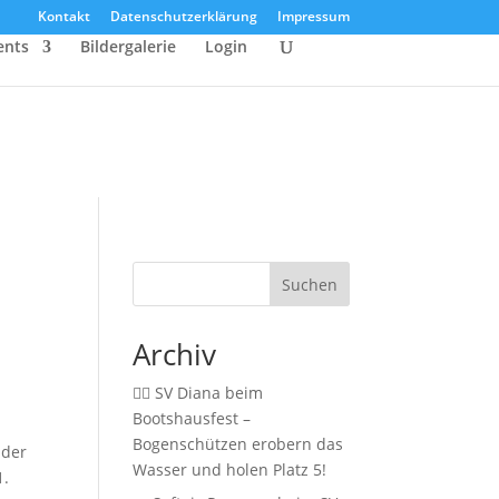
Kontakt
Datenschutzerklärung
Impressum
ents
Bildergalerie
Login
Suchen
Archiv
🚣‍♂️ SV Diana beim
Bootshausfest –
Bogenschützen erobern das
ider
Wasser und holen Platz 5!
1.