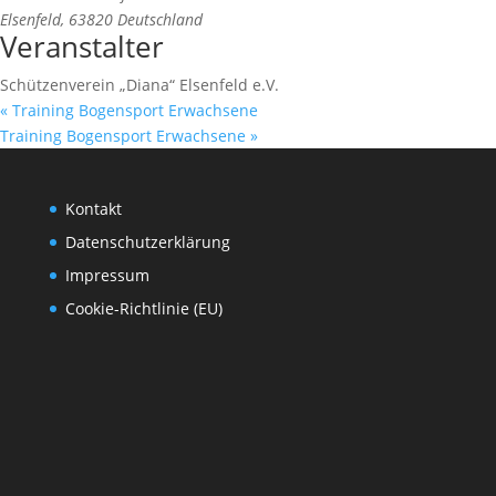
Elsenfeld
,
63820
Deutschland
Veranstalter
Schützenverein „Diana“ Elsenfeld e.V.
«
Training Bogensport Erwachsene
Training Bogensport Erwachsene
»
Kontakt
Datenschutzerklärung
Impressum
Cookie-Richtlinie (EU)