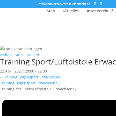
info@schuetzenverein-elsenfeld.de
Start
Aktuelles
Unser Verein
« Alle Veranstaltungen
Training Sport/Luftpistole Erwa
22 April 2027|20:00
-
22:00
«
Training Bogensport Erwachsene
Training Bogensport Erwachsene
»
Training der Sport/Luftpistole (Erwachsene)