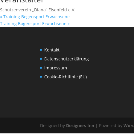
Schützenverein „Diana“ Elsenfeld e.V.
«
Training Bogensport Erwachsene
Training Bogensport Erwachsene
»
Kontakt
Datenschutzerklärung
Impressum
Cookie-Richtlinie (EU)
Designed by
Designers Inn
| Powered by
Word