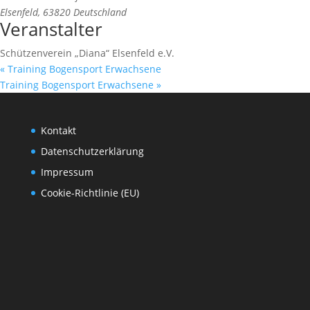
Elsenfeld
,
63820
Deutschland
Veranstalter
Schützenverein „Diana“ Elsenfeld e.V.
«
Training Bogensport Erwachsene
Training Bogensport Erwachsene
»
Kontakt
Datenschutzerklärung
Impressum
Cookie-Richtlinie (EU)