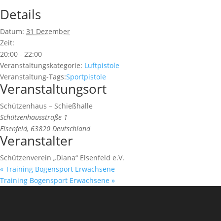
Details
Datum:
31 Dezember
Zeit:
20:00 - 22:00
Veranstaltungskategorie:
Luftpistole
Veranstaltung-Tags:
Sportpistole
Veranstaltungsort
Schützenhaus – Schießhalle
Schützenhausstraße 1
Elsenfeld
,
63820
Deutschland
Veranstalter
Schützenverein „Diana“ Elsenfeld e.V.
«
Training Bogensport Erwachsene
Training Bogensport Erwachsene
»