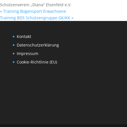
Schützenverein „Diana“ Elsenfeld e.V.
«
Training Bogensport Erwachsene
Training BDS Schützengruppe GK/KK
»
Kontakt
Datenschutzerklärung
Impressum
Cookie-Richtlinie (EU)