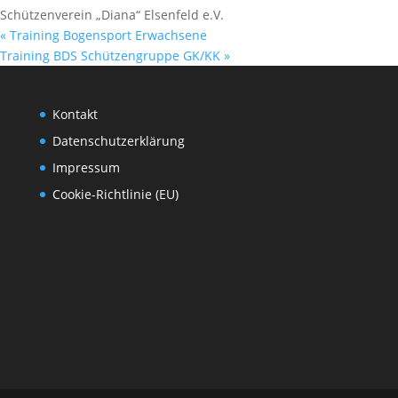
Schützenverein „Diana“ Elsenfeld e.V.
«
Training Bogensport Erwachsene
Training BDS Schützengruppe GK/KK
»
Kontakt
Datenschutzerklärung
Impressum
Cookie-Richtlinie (EU)