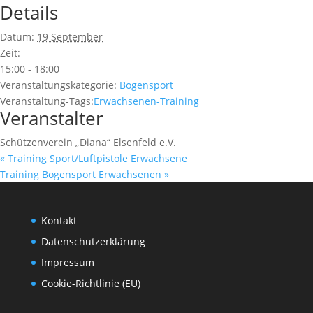
Details
Datum:
19 September
Zeit:
15:00 - 18:00
Veranstaltungskategorie:
Bogensport
Veranstaltung-Tags:
Erwachsenen-Training
Veranstalter
Schützenverein „Diana“ Elsenfeld e.V.
«
Training Sport/Luftpistole Erwachsene
Training Bogensport Erwachsenen
»
Kontakt
Datenschutzerklärung
Impressum
Cookie-Richtlinie (EU)