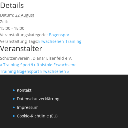
Details
Datum:
22 August
Zeit:
15:00 - 18:00
Veranstaltungskategorie:
Bogensport
Veranstaltung-Tags:
Erwachsenen-Training
Veranstalter
Schützenverein „Diana“ Elsenfeld e.V.
«
Training Sport/Luftpistole Erwachsene
Training Bogensport Erwachsenen
»
Kontakt
Datenschutzerklärung
Impressum
Cookie-Richtlinie (EU)