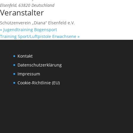
Elsenfeld
,
63820
Deutschland
Veranstalter
Schützenverein „Diana“ Elsenfeld e.V.
«
Jugendtraining Bogensport
Training Sport/Luftpistole Erwachsene
»
Kontakt
Datenschutzerklärung
Impressum
Cookie-Richtlinie (EU)