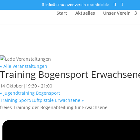
info@schuetzenverein-elsenfeld.de
Start
Aktuelles
Unser Verein
« Alle Veranstaltungen
Training Bogensport Erwachsen
14 Oktober|19:30
-
21:00
«
Jugendtraining Bogensport
Training Sport/Luftpistole Erwachsene
»
freies Training der Bogenabteilung für Erwachsene