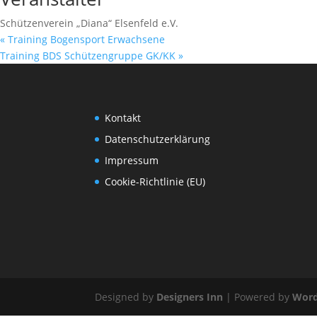
Schützenverein „Diana“ Elsenfeld e.V.
«
Training Bogensport Erwachsene
Training BDS Schützengruppe GK/KK
»
Kontakt
Datenschutzerklärung
Impressum
Cookie-Richtlinie (EU)
Designed by
Designers Inn
| Powered by
Word