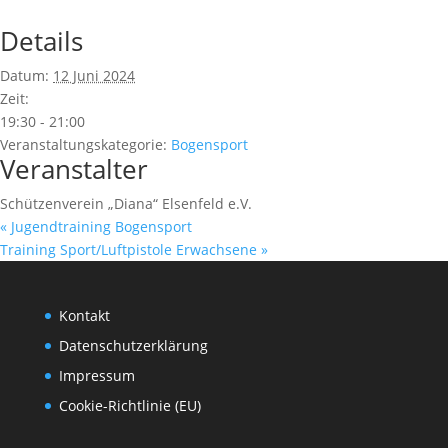
Details
Datum:
12 Juni 2024
Zeit:
19:30 - 21:00
Veranstaltungskategorie:
Bogensport
Veranstalter
Schützenverein „Diana“ Elsenfeld e.V.
«
Jugendtraining Bogensport
Training Sport/Luftpistole Erwachsene
»
Kontakt
Datenschutzerklärung
Impressum
Cookie-Richtlinie (EU)