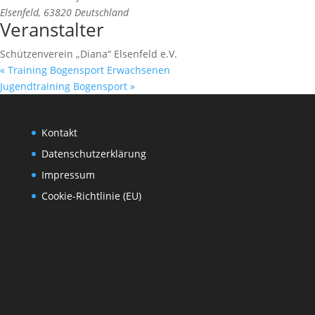
Elsenfeld
,
63820
Deutschland
Veranstalter
Schützenverein „Diana“ Elsenfeld e.V.
«
Training Bogensport Erwachsenen
Jugendtraining Bogensport
»
Kontakt
Datenschutzerklärung
Impressum
Cookie-Richtlinie (EU)