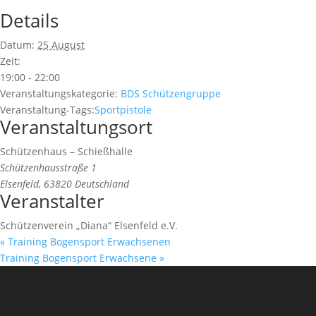
Details
Datum:
25 August
Zeit:
19:00 - 22:00
Veranstaltungskategorie:
BDS Schützengruppe
Veranstaltung-Tags:
Sportpistole
Veranstaltungsort
Schützenhaus – Schießhalle
Schützenhausstraße 1
Elsenfeld
,
63820
Deutschland
Veranstalter
Schützenverein „Diana“ Elsenfeld e.V.
«
Training Bogensport Erwachsenen
Training Bogensport Erwachsene
»