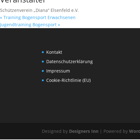
Schützenverein „Diana“ Elsenfeld e.V.
«
Training Bogensport Erwachsenen
Jugendtraining Bogensport
»
Kontakt
Datenschutzerklärung
Impressum
Cookie-Richtlinie (EU)
Designed by
Designers Inn
| Powered by
Word