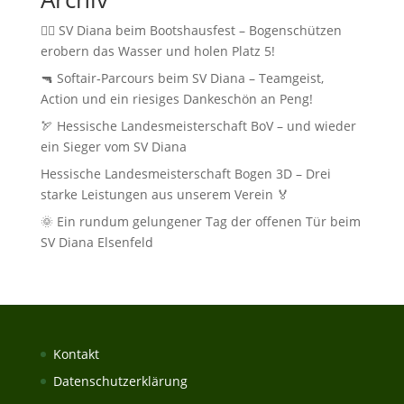
🚣‍♂️ SV Diana beim Bootshausfest – Bogenschützen
erobern das Wasser und holen Platz 5!
🔫 Softair‑Parcours beim SV Diana – Teamgeist,
Action und ein riesiges Dankeschön an Peng!
🏹 Hessische Landesmeisterschaft BoV – und wieder
ein Sieger vom SV Diana
Hessische Landesmeisterschaft Bogen 3D – Drei
starke Leistungen aus unserem Verein 🏅
🌞 Ein rundum gelungener Tag der offenen Tür beim
SV Diana Elsenfeld
Kontakt
Datenschutzerklärung